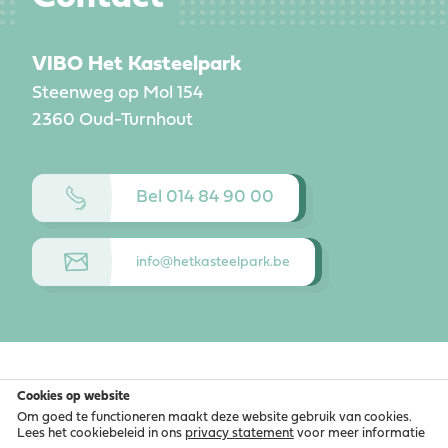
VIBO Het Kasteelpark
Steenweg op Mol 154
2360
Oud-Turnhout
Bel 014 84 90 00
info@hetkasteelpark.be
© 2026 VIBO
Cookies op website
Cookieverklaring
Privacy
Disclaimer
Om goed te functioneren maakt deze website gebruik van cookies.
Lees het cookiebeleid in ons
privacy statement
voor meer informatie
Website door
Pixeo